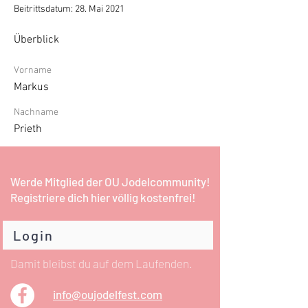
Beitrittsdatum: 28. Mai 2021
Überblick
Vorname
Markus
Nachname
Prieth
Werde Mitglied der OU Jodelcommunity!
Registriere dich hier völlig kostenfrei!
Login
Damit bleibst du auf dem Laufenden.
info@oujodelfest.com